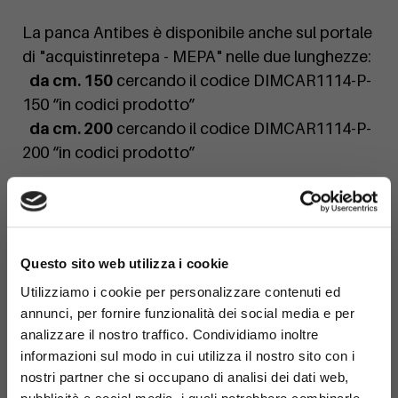
La panca Antibes è disponibile anche sul portale
di "acquistinretepa - MEPA" nelle due lunghezze:
da cm. 150
cercando il codice DIMCAR1114-P-
150 “in codici prodotto”
da cm. 200
cercando il codice DIMCAR1114-P-
200 “in codici prodotto”
Se desideri un preventivo personalizzato o una
finitura su misura, contattaci oggi stesso!
×
Questo sito web utilizza i cookie
Utilizziamo i cookie per personalizzare contenuti ed
annunci, per fornire funzionalità dei social media e per
analizzare il nostro traffico. Condividiamo inoltre
informazioni sul modo in cui utilizza il nostro sito con i
nostri partner che si occupano di analisi dei dati web,