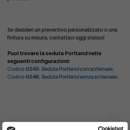
Se desideri un preventivo personalizzato o una
finitura su misura, contattaci oggi stesso!
Puoi trovare la seduta Portland nelle
seguenti configurazioni:
Codice
G545
:
Seduta Portland con schienale.
Codice
G546
:
Seduta Portland senza schienale.