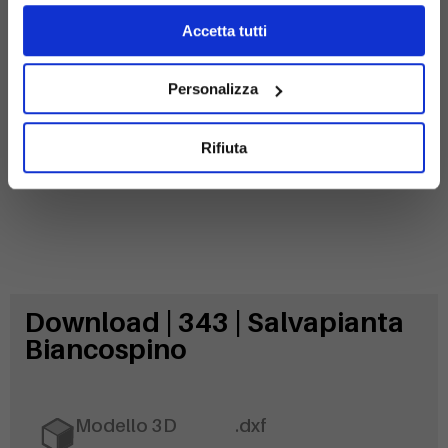
Accetta tutti
Acciaio
zincato
Personalizza
Rifiuta
Download | 343 | Salvapianta
Biancospino
Modello 3D
.dxf