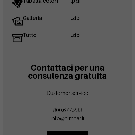
Tabella colori
.pdf
Galleria
.zip
Tutto
.zip
Contattaci per una
consulenza gratuita
Customer service
800.677.233
info@dimcar.it