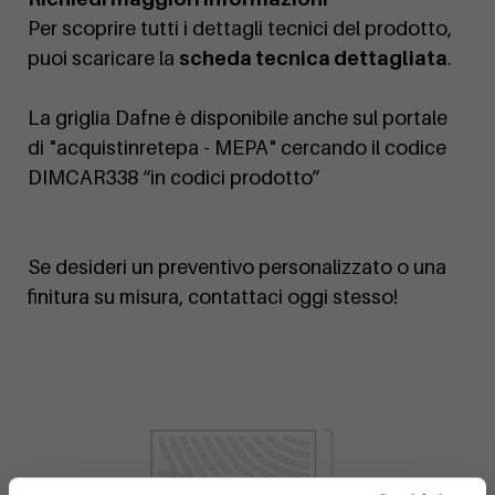
Per scoprire tutti i dettagli tecnici del prodotto,
puoi scaricare la
scheda tecnica dettagliata
.
La griglia Dafne è disponibile anche sul portale
di "acquistinretepa - MEPA" cercando il codice
DIMCAR338 “in codici prodotto”
Se desideri un preventivo personalizzato o una
finitura su misura, contattaci oggi stesso!