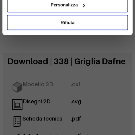
Personalizza
Rifiuta
Download | 338 | Griglia Dafne
Modello 3D
.dxf
Disegni 2D
.svg
Scheda tecnica
.pdf