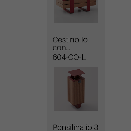
Cestino Io
con
rivestimento
604-CO-L
in legno
Pensilina io 3