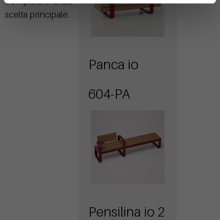
completare la tua
scelta principale.
Panca io
604-PA
Pensilina io 2