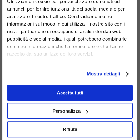
Utilizziamo i cookie per personalizzare contenuti ed
annunci, per fornire funzionalità dei social media e per
analizzare il nostro traffico. Condividiamo inoltre
informazioni sul modo in cui utilizza il nostro sito con i
nostri partner che si occupano di analisi dei dati web,
pubblicità e social media, i quali potrebbero combinarle
con altre informazioni che ha fornito loro o che hanno
raccolto dal suo utilizzo dei loro servizi.
Mostra dettagli
Fioriera io da
Prodotti
Correlati
Accetta tutti
cm. 135x50
Ecco un'area
604-FIO-135
dedicata a una
Personalizza
selezione di
prodotti pensati
Rifiuta
per arricchire e