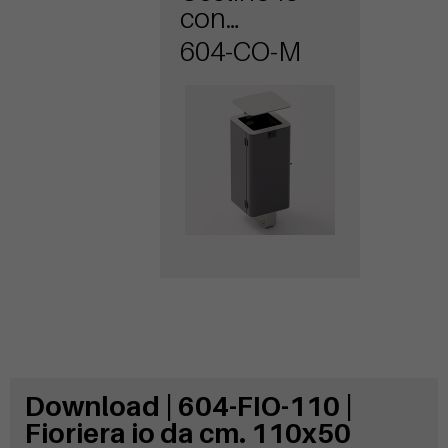
con
rivestimento
604-CO-M
in metallo
Download | 604-FIO-110 |
Fioriera io da cm. 110x50