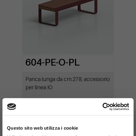
604-PE-O-PL
Panca lunga da cm.278, accessorio
per linea IO
×
Questo sito web utilizza i cookie