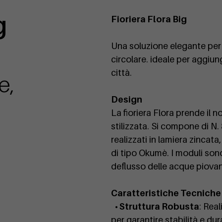
g
Fioriera Flora Big
Una soluzione elegante per 
circolare. ideale per aggiung
città.
e,
Design
La fioriera Flora prende il 
stilizzata. Si compone di N.
realizzati in lamiera zincata,
di tipo Okumè. I moduli sono 
deflusso delle acque piovane
Caratteristiche Tecniche
• Struttura Robusta
: Real
per garantire stabilità e dur