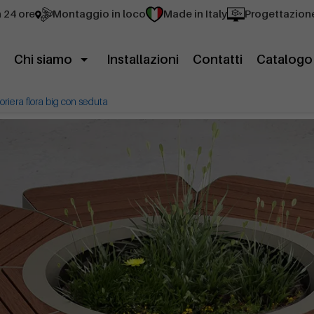
n 24 ore
Montaggio in loco
Made in Italy
Progettazion
Chi siamo
Installazioni
Contatti
Catalogo
ioriera flora big con seduta