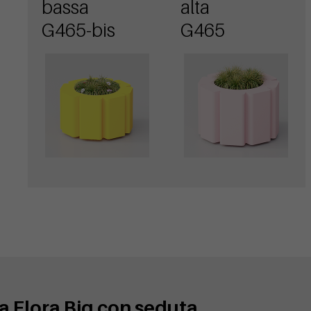
bassa
alta
G465-bis
G465
a Flora Big con seduta