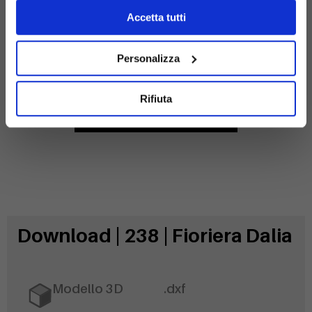
Accetta tutti
Acciaio
Personalizza
zincato
Rifiuta
Download | 238 | Fioriera Dalia
Modello 3D
.dxf