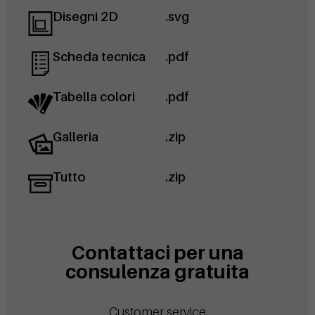
Disegni 2D
.svg
Scheda tecnica
.pdf
Tabella colori
.pdf
Galleria
.zip
Tutto
.zip
Contattaci per una
consulenza gratuita
Customer service