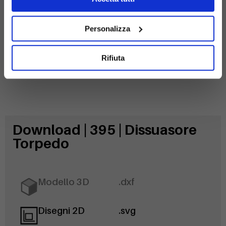
zincato
Personalizza
Rifiuta
Download | 395 | Dissuasore
Torpedo
Modello 3D
.dxf
Disegni 2D
.svg