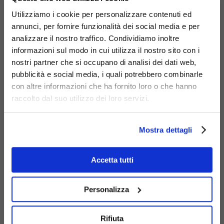
Utilizziamo i cookie per personalizzare contenuti ed
annunci, per fornire funzionalità dei social media e per
analizzare il nostro traffico. Condividiamo inoltre
informazioni sul modo in cui utilizza il nostro sito con i
Acciaio
nostri partner che si occupano di analisi dei dati web,
zincato
pubblicità e social media, i quali potrebbero combinarle
con altre informazioni che ha fornito loro o che hanno
raccolto dal suo utilizzo dei loro servizi.
Mostra dettagli
Accetta tutti
Cestone
Prodotti
Correlati
Personalizza
Elios con
Ecco un'area
basamento
377-CLS
dedicata a una
in CLS
Rifiuta