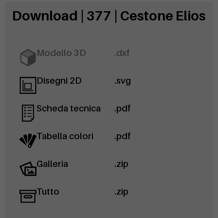
Download | 377 | Cestone Elios
Modello 3D
.dxf
Disegni 2D
.svg
Scheda tecnica
.pdf
Tabella colori
.pdf
Galleria
.zip
Tutto
.zip