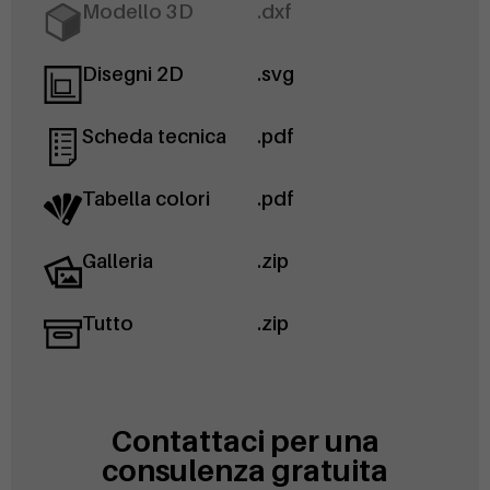
Modello 3D
.dxf
Disegni 2D
.svg
Scheda tecnica
.pdf
Tabella colori
.pdf
Galleria
.zip
Tutto
.zip
Contattaci per una
consulenza gratuita