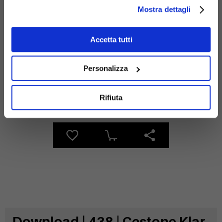
Mostra dettagli
Materiali
Accetta tutti
Personalizza
legno
Acciaio
Rifiuta
zincato
Download | 438 | Cestone Klar