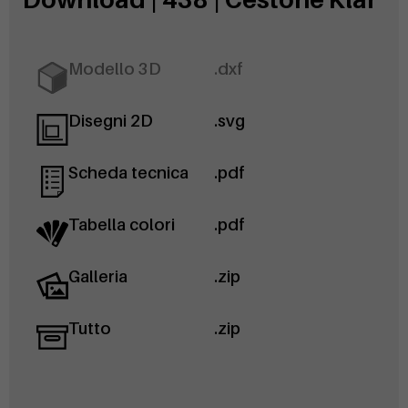
Modello 3D
.dxf
Disegni 2D
.svg
Scheda tecnica
.pdf
Tabella colori
.pdf
Galleria
.zip
Tutto
.zip