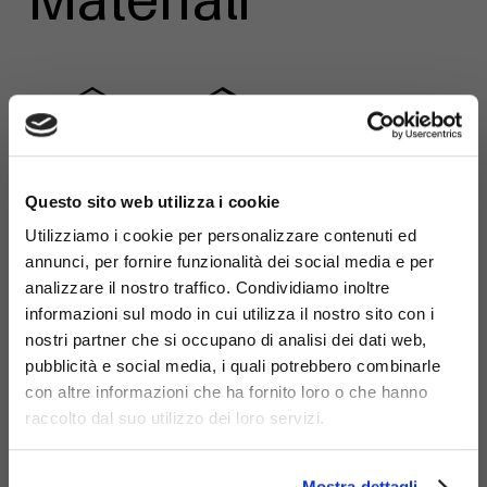
Acciaio inox
Acciaio
zincato
×
Questo sito web utilizza i cookie
Utilizziamo i cookie per personalizzare contenuti ed
annunci, per fornire funzionalità dei social media e per
analizzare il nostro traffico. Condividiamo inoltre
informazioni sul modo in cui utilizza il nostro sito con i
nostri partner che si occupano di analisi dei dati web,
pubblicità e social media, i quali potrebbero combinarle
con altre informazioni che ha fornito loro o che hanno
Cestino Mida
Prodotti
raccolto dal suo utilizzo dei loro servizi.
Correlati
con
Ecco un'area
coperchio
312-bis
dedicata a una
Mostra dettagli