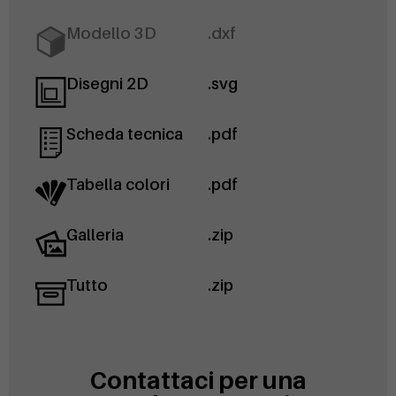
Modello 3D
.dxf
Disegni 2D
.svg
Scheda tecnica
.pdf
Tabella colori
.pdf
Galleria
.zip
Tutto
.zip
Contattaci per una