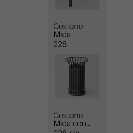
Cestone
Mida
228
Cestone
Mida con
coperchio e