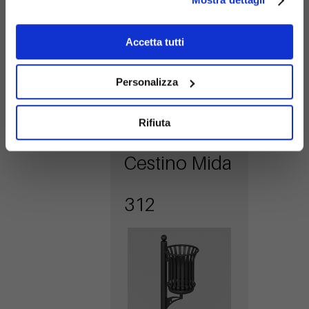
selezione di
prodotti pensati
Accetta tutti
per arricchire e
completare la tua
Personalizza
scelta principale.
Rifiuta
Cestino Mida
312