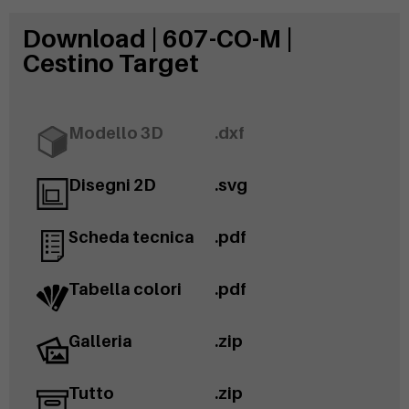
Download | 607-CO-M |
Cestino Target
Modello 3D
.dxf
Disegni 2D
.svg
Scheda tecnica
.pdf
Tabella colori
.pdf
Galleria
.zip
Tutto
.zip