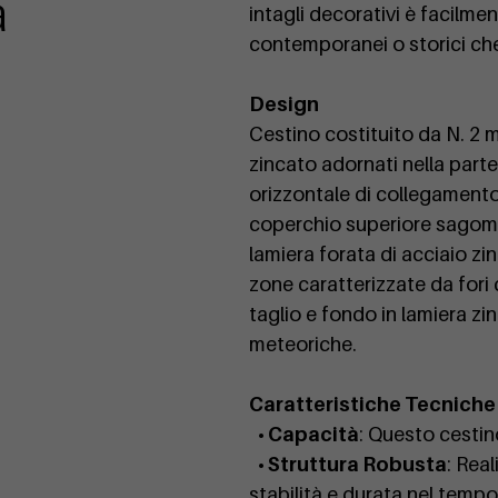
a
intagli decorativi è facilmen
contemporanei o storici che
Design
Cestino costituito da N. 2 
zincato adornati nella parte
orizzontale di collegamento,
coperchio superiore sagomat
lamiera forata di acciaio z
zone caratterizzate da fori c
taglio e fondo in lamiera zi
meteoriche.
Caratteristiche Tecniche
• Capacità
: Questo cestin
• Struttura Robusta
: Real
stabilità e durata nel tempo,