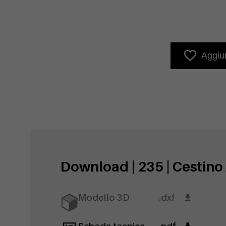
Aggiun
Download | 235 | Cestino
Modello 3D
.dxf