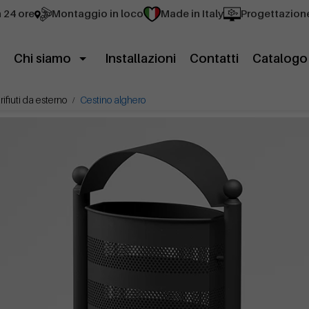
n 24 ore
Montaggio in loco
Made in Italy
Progettazion
Chi siamo
Installazioni
Contatti
Catalogo
rifiuti da esterno
Cestino alghero