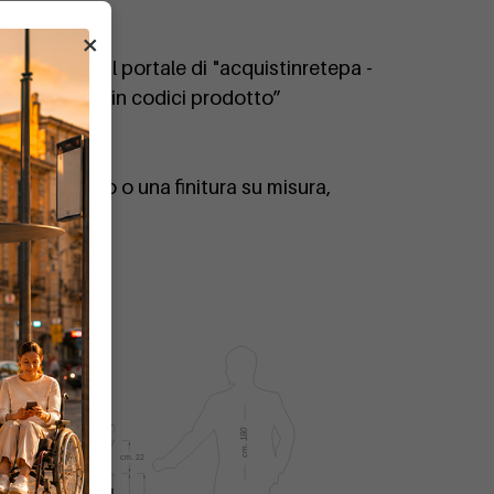
×
bile anche sul portale di "acquistinretepa -
DIMCAR235 “in codici prodotto”
rsonalizzato o una finitura su misura,