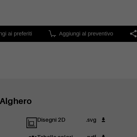
gi ai preferiti
Aggiungi al preventivo
 Alghero
Disegni 2D
.svg