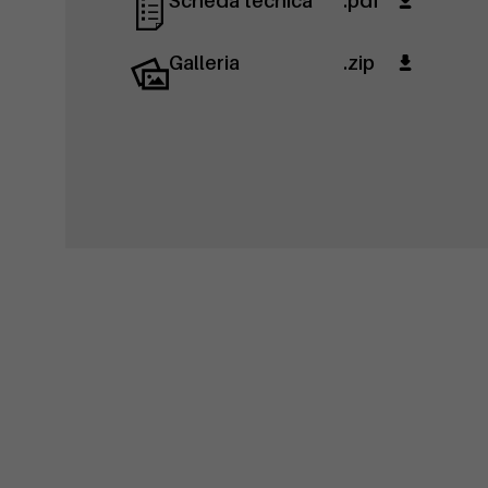
Scheda tecnica
.pdf
Galleria
.zip