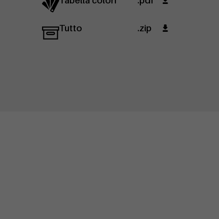
Tabella colori
.pdf
Tutto
.zip