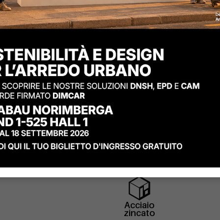
Materiali
Acciaio
zincato