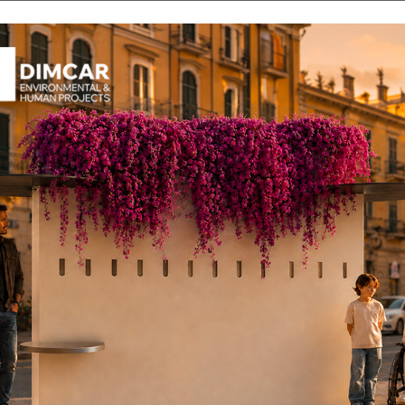
tecnica dettagliata
.
Il cestino Alghero è disponi
MEPA" cercando il codice 
Se desideri un preventivo pe
contattaci oggi stesso!