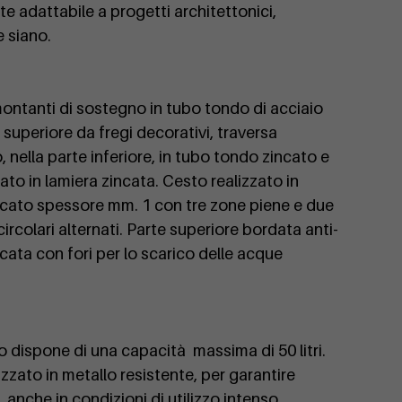
te adattabile a progetti architettonici,
 siano.
montanti di sostegno in tubo tondo di acciaio
 superiore da fregi decorativi, traversa
 nella parte inferiore, in tubo tondo zincato e
o in lamiera zincata. Cesto realizzato in
incato spessore mm. 1 con tre zone piene e due
ircolari alternati. Parte superiore bordata anti-
ncata con fori per lo scarico delle acque
o dispone di una capacità massima di 50 litri.
izzato in metallo resistente, per garantire
 anche in condizioni di utilizzo intenso.