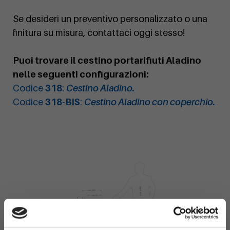
Se desideri un preventivo personalizzato o una
finitura su misura, contattaci oggi stesso!
Puoi trovare il cestino portarifiuti Aladino
nelle seguenti configurazioni:
Codice
318
:
Cestino Aladino.
Codice
318-BIS
:
Cestino Aladino con coperchio.