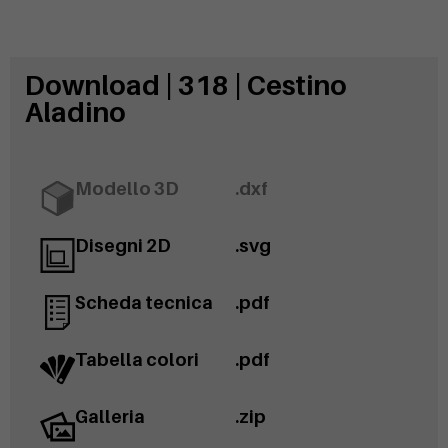
Download | 318 | Cestino
Aladino
Modello 3D
.dxf
Disegni 2D
.svg
Scheda tecnica
.pdf
Tabella colori
.pdf
Galleria
.zip