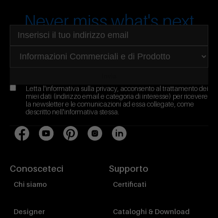
Never miss what's next
Indirizzo email
Seleziona area di interesse
Invia
Letta l'
informativa sulla privacy
, acconsento al trattamento dei
miei dati (indirizzo email e categoria di interesse) per ricevere
la newsletter e le comunicazioni ad essa collegate, come
descritto nell'informativa stessa.
Facebook
YouTube
Pinterest
Instagram
LinkedIn
Conosceteci
Supporto
Chi siamo
Certificati
Designer
Cataloghi & Download