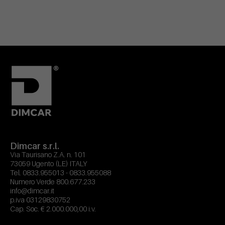
Dimcar s.r.l.
Via Taurisano Z.A. n. 101
73059 Ugento (LE) ITALY
Tel.
0833.955013
-
0833.955088
Numero Verde
800.677.233
info@dimcar.it
p.iva 03129830752
Cap. Soc. € 2.000.000,00 i.v.