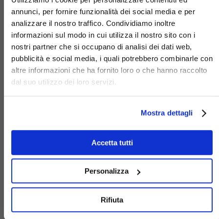
urbana. Ex zone industriali, lotti
annunci, per fornire funzionalità dei social media e per
abbandonati o spazi “di margine”
analizzare il nostro traffico. Condividiamo inoltre
possono essere reintegrati nel
informazioni sul modo in cui utilizza il nostro sito con i
tessuto urbano attraverso nuove
nostri partner che si occupano di analisi dei dati web,
funzioni e una progettazione
pubblicità e social media, i quali potrebbero combinarle con
coerente.
altre informazioni che ha fornito loro o che hanno raccolto
dal suo utilizzo dei loro servizi.
Un esempio tipico è la
trasformazione di un’ex area
Mostra dettagli
produttiva in spazio pubblico o
polo multifunzionale: un intervento
che non solo restituisce uno
Accetta tutti
spazio inutilizzato, ma crea nuove
opportunità di aggregazione e
Personalizza
sviluppo per il quartiere.
Rifiuta