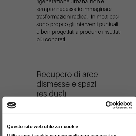
rigenerazione urbana, non è
sempre necessario immaginare
trasformazioni radicali. In molti casi,
sono proprio gli interventi puntuali
e ben progettati a produrre i risultati
più concreti.
Recupero di aree
dismesse e spazi
residuali
Il
recupero di aree dismesse
è
×
uno degli interventi più
Questo sito web utilizza i cookie
emblematici della rigenerazione
Utilizziamo i cookie per personalizzare contenuti ed